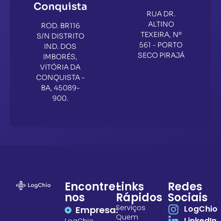
Conquista
RUA DR.
ALTINO
ROD. BR116
TEXEIRA, Nº
S/N DISTRITO
561 - PORTO
IND. DOS
SECO PIRAJÁ
IMBORÉS,
VITÓRIA DA
CONQUISTA -
BA, 45089-
900.
Encontre-
Links
Redes
nos
Rápidos
Sociais
Serviços
LogChio
Empresa:
Quem
LinkedIn