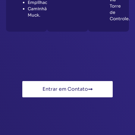
Empilhadeiras;
Torre
Caminhão
de
Muck.
Controle.
Entrar em Contato