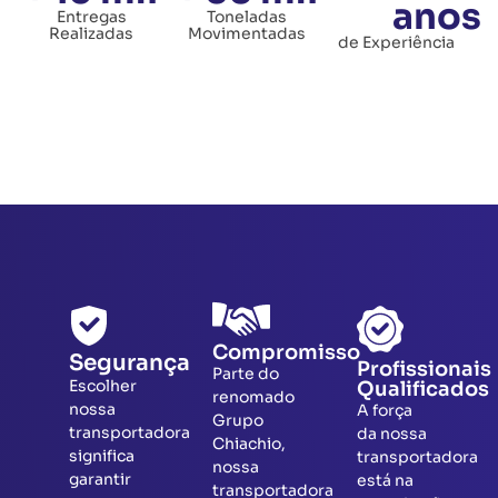
anos
Entregas
Toneladas
Realizadas
Movimentadas
de Experiência
Compromisso
Segurança
Profissionais
Parte do
Escolher
Qualificados
renomado
nossa
A força
Grupo
transportadora
da nossa
Chiachio,
significa
transportadora
nossa
garantir
está na
transportadora