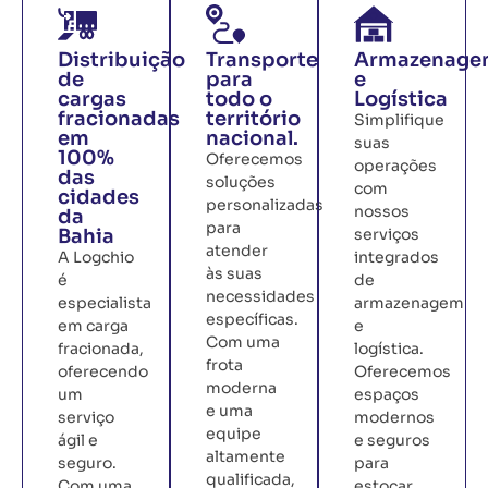
Distribuição
Transporte
Armazenage
de
para
e
cargas
todo o
Logística
fracionadas
território
Simplifique
em
nacional.
suas
100%
Oferecemos
operações
das
soluções
com
cidades
personalizadas
nossos
da
para
Bahia
serviços
atender
A Logchio
integrados
às suas
é
de
necessidades
especialista
armazenagem
específicas.
em carga
e
Com uma
fracionada,
logística.
frota
oferecendo
Oferecemos
moderna
um
espaços
e uma
serviço
modernos
equipe
ágil e
e seguros
altamente
seguro.
para
qualificada,
Com uma
estocar