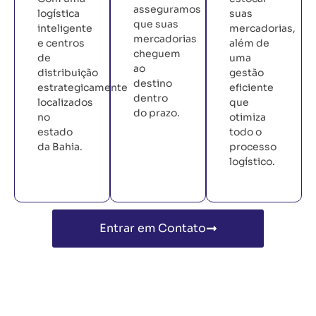
asseguramos
logística
suas
que suas
inteligente
mercadorias,
mercadorias
e centros
além de
cheguem
de
uma
ao
distribuição
gestão
destino
estrategicamente
eficiente
dentro
localizados
que
do prazo.
no
otimiza
estado
todo o
da Bahia.
processo
logístico.
Entrar em Contato